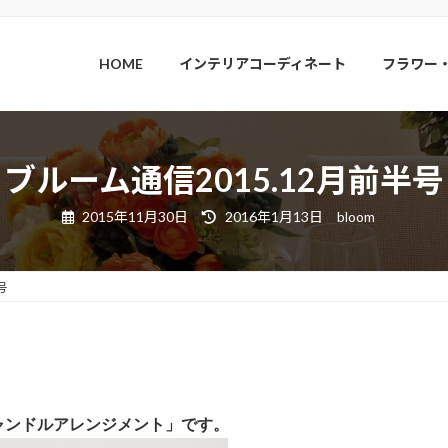
HOME
インテリアコーディネート
フラワー
ブルーム通信2015.12月前半号
最
2015年11月30日
2016年1月13日
bloom
終
更
新
日
時
号
:
ャンドルアレンジメント」です。