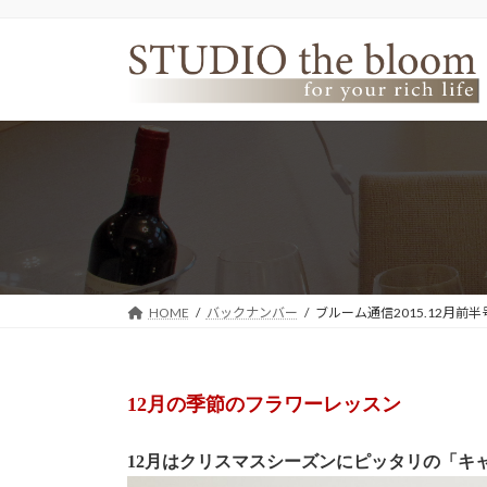
コ
ナ
ン
ビ
テ
ゲ
ン
ー
ツ
シ
へ
ョ
ス
ン
キ
に
ッ
移
プ
動
HOME
バックナンバー
ブルーム通信2015.12月前半
12月の季節のフラワーレッスン
12月はクリスマスシーズンにピッタリの「キ