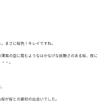
た。まさに桜色！キレイですね。
の薄紫の空に霞むようなはかなげな妖艶さのある桜、夜に
・・・。
す。
れ桜が桜との最初の出会いでした。