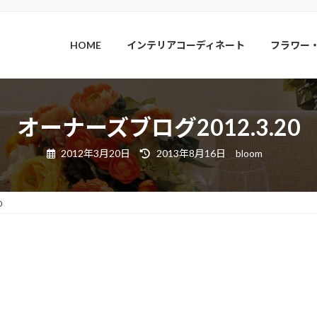
HOME
インテリアコーディネート
フラワー
オーナーズブログ2012.3.20
最
2012年3月20日
2013年8月16日
bloom
終
更
新
日
時
0
: