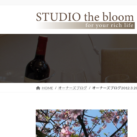
コ
ナ
ン
ビ
テ
ゲ
ン
ー
ツ
シ
へ
ョ
ス
ン
キ
に
ッ
移
プ
動
HOME
オーナーズブログ
オーナーズブログ2012.3.2